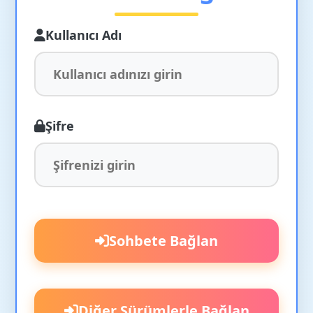
Kullanıcı Adı
Şifre
Sohbete Bağlan
Diğer Sürümlerle Bağlan