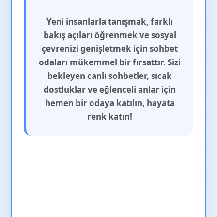
Yeni insanlarla tanışmak, farklı
bakış açıları öğrenmek ve sosyal
çevrenizi genişletmek için sohbet
odaları mükemmel bir fırsattır. Sizi
bekleyen canlı sohbetler, sıcak
dostluklar ve eğlenceli anlar için
hemen bir odaya katılın, hayata
renk katın!