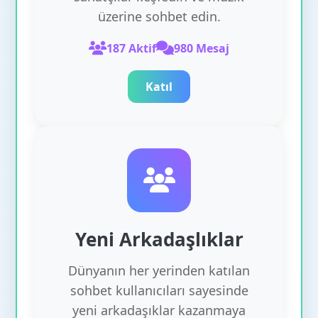
üzerine sohbet edin.
187 Aktif
980 Mesaj
Katıl
Yeni Arkadaşlıklar
Dünyanın her yerinden katılan
sohbet kullanıcıları sayesinde
yeni arkadaşıklar kazanmaya