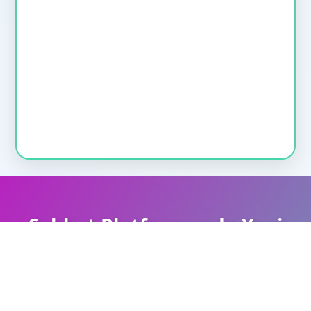
Sohbet Platformunda Yeni
İnsanlarla Tanış!
Dünyanın farklı yerlerinden katılan insanlarla bire
bir canlı sohbet etmeye hemen başla.